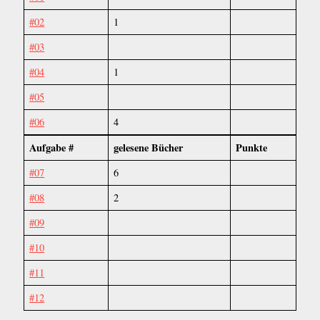
#02
1
#03
#04
1
#05
#06
4
Aufgabe #
gelesene Bücher
Punkte
#07
6
#08
2
#09
#10
#11
#12