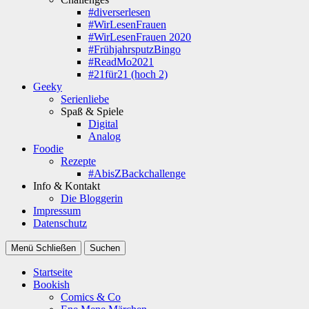
#diverserlesen
#WirLesenFrauen
#WirLesenFrauen 2020
#FrühjahrsputzBingo
#ReadMo2021
#21für21 (hoch 2)
Geeky
Serienliebe
Spaß & Spiele
Digital
Analog
Foodie
Rezepte
#AbisZBackchallenge
Info & Kontakt
Die Bloggerin
Impressum
Datenschutz
Menü
Schließen
Suchen
Startseite
Bookish
Comics & Co