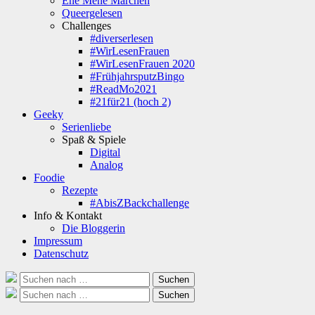
Ene Mene Märchen
Queergelesen
Challenges
#diverserlesen
#WirLesenFrauen
#WirLesenFrauen 2020
#FrühjahrsputzBingo
#ReadMo2021
#21für21 (hoch 2)
Geeky
Serienliebe
Spaß & Spiele
Digital
Analog
Foodie
Rezepte
#AbisZBackchallenge
Info & Kontakt
Die Bloggerin
Impressum
Datenschutz
Suche
Suchen
nach:
Suche
Suchen
nach: