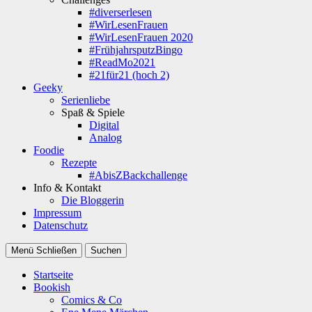
#diverserlesen
#WirLesenFrauen
#WirLesenFrauen 2020
#FrühjahrsputzBingo
#ReadMo2021
#21für21 (hoch 2)
Geeky
Serienliebe
Spaß & Spiele
Digital
Analog
Foodie
Rezepte
#AbisZBackchallenge
Info & Kontakt
Die Bloggerin
Impressum
Datenschutz
Menü
Schließen
Suchen
Startseite
Bookish
Comics & Co