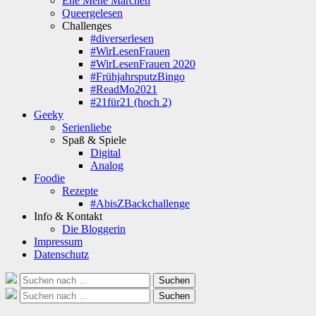
Ene Mene Märchen
Queergelesen
Challenges
#diverserlesen
#WirLesenFrauen
#WirLesenFrauen 2020
#FrühjahrsputzBingo
#ReadMo2021
#21für21 (hoch 2)
Geeky
Serienliebe
Spaß & Spiele
Digital
Analog
Foodie
Rezepte
#AbisZBackchallenge
Info & Kontakt
Die Bloggerin
Impressum
Datenschutz
Suche
Suchen
nach:
Suche
Suchen
nach: