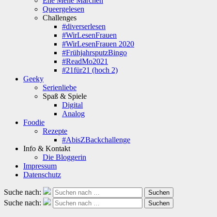
Ene Mene Märchen
Queergelesen
Challenges
#diverserlesen
#WirLesenFrauen
#WirLesenFrauen 2020
#FrühjahrsputzBingo
#ReadMo2021
#21für21 (hoch 2)
Geeky
Serienliebe
Spaß & Spiele
Digital
Analog
Foodie
Rezepte
#AbisZBackchallenge
Info & Kontakt
Die Bloggerin
Impressum
Datenschutz
Suche nach:
Suchen
Suche nach:
Suchen