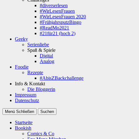
#diverserlesen
#WirLesenFrauen
#WirLesenFrauen 2020
#FrühjahrsputzBingo
#ReadMo2021
#21für21 (hoch 2)
Geeky
Serienliebe
Spaß & Spiele
Digital
Analog
Foodie
Rezepte
#AbisZBackchallenge
Info & Kontakt
Die Bloggerin
Impressum
Datenschutz
Menü
Schließen
Suchen
Startseite
Bookish
Comics & Co