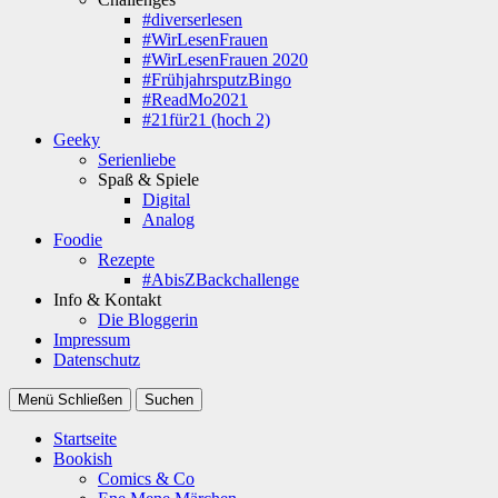
#diverserlesen
#WirLesenFrauen
#WirLesenFrauen 2020
#FrühjahrsputzBingo
#ReadMo2021
#21für21 (hoch 2)
Geeky
Serienliebe
Spaß & Spiele
Digital
Analog
Foodie
Rezepte
#AbisZBackchallenge
Info & Kontakt
Die Bloggerin
Impressum
Datenschutz
Menü
Schließen
Suchen
Startseite
Bookish
Comics & Co