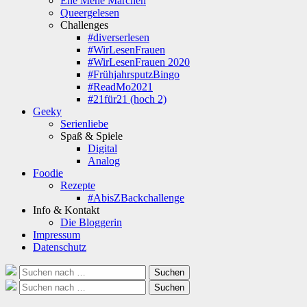
Ene Mene Märchen
Queergelesen
Challenges
#diverserlesen
#WirLesenFrauen
#WirLesenFrauen 2020
#FrühjahrsputzBingo
#ReadMo2021
#21für21 (hoch 2)
Geeky
Serienliebe
Spaß & Spiele
Digital
Analog
Foodie
Rezepte
#AbisZBackchallenge
Info & Kontakt
Die Bloggerin
Impressum
Datenschutz
Suche
Suchen
nach:
Suche
Suchen
nach: