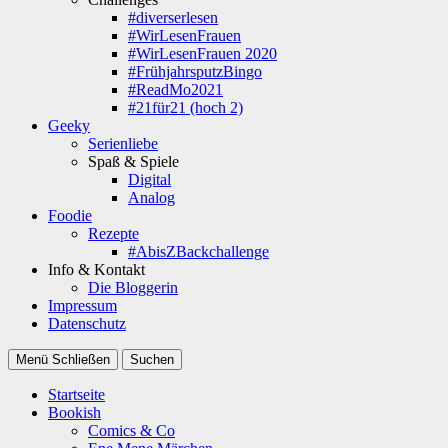
#diverserlesen
#WirLesenFrauen
#WirLesenFrauen 2020
#FrühjahrsputzBingo
#ReadMo2021
#21für21 (hoch 2)
Geeky
Serienliebe
Spaß & Spiele
Digital
Analog
Foodie
Rezepte
#AbisZBackchallenge
Info & Kontakt
Die Bloggerin
Impressum
Datenschutz
Menü
Schließen
Suchen
Startseite
Bookish
Comics & Co