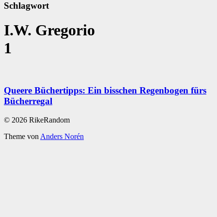
Schlagwort
I.W. Gregorio
1
Queere Büchertipps: Ein bisschen Regenbogen fürs
Bücherregal
© 2026 RikeRandom
Theme von
Anders Norén
Scroll
Up