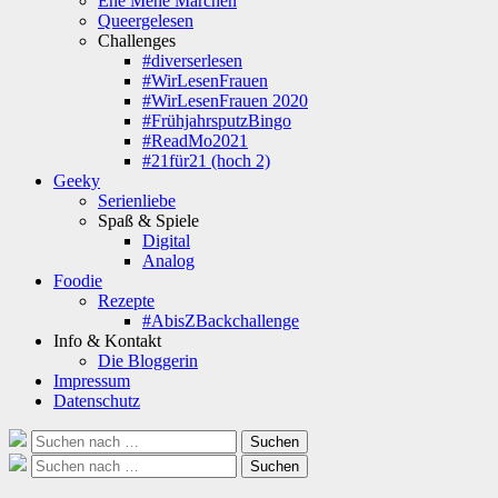
Ene Mene Märchen
Queergelesen
Challenges
#diverserlesen
#WirLesenFrauen
#WirLesenFrauen 2020
#FrühjahrsputzBingo
#ReadMo2021
#21für21 (hoch 2)
Geeky
Serienliebe
Spaß & Spiele
Digital
Analog
Foodie
Rezepte
#AbisZBackchallenge
Info & Kontakt
Die Bloggerin
Impressum
Datenschutz
Suche
Suchen
nach:
Suche
Suchen
nach: