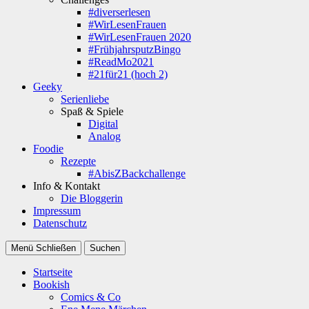
#diverserlesen
#WirLesenFrauen
#WirLesenFrauen 2020
#FrühjahrsputzBingo
#ReadMo2021
#21für21 (hoch 2)
Geeky
Serienliebe
Spaß & Spiele
Digital
Analog
Foodie
Rezepte
#AbisZBackchallenge
Info & Kontakt
Die Bloggerin
Impressum
Datenschutz
Menü
Schließen
Suchen
Startseite
Bookish
Comics & Co