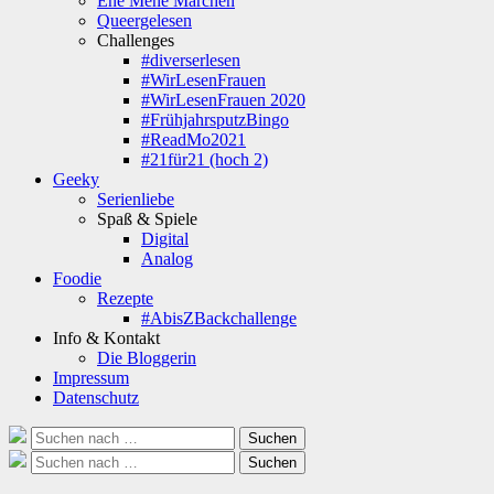
Ene Mene Märchen
Queergelesen
Challenges
#diverserlesen
#WirLesenFrauen
#WirLesenFrauen 2020
#FrühjahrsputzBingo
#ReadMo2021
#21für21 (hoch 2)
Geeky
Serienliebe
Spaß & Spiele
Digital
Analog
Foodie
Rezepte
#AbisZBackchallenge
Info & Kontakt
Die Bloggerin
Impressum
Datenschutz
Suche
Suchen
nach:
Suche
Suchen
nach: