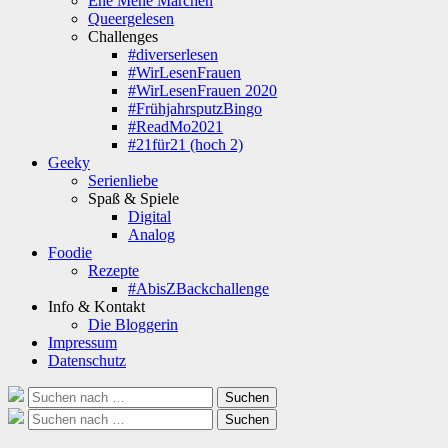
Ene Mene Märchen
Queergelesen
Challenges
#diverserlesen
#WirLesenFrauen
#WirLesenFrauen 2020
#FrühjahrsputzBingo
#ReadMo2021
#21für21 (hoch 2)
Geeky
Serienliebe
Spaß & Spiele
Digital
Analog
Foodie
Rezepte
#AbisZBackchallenge
Info & Kontakt
Die Bloggerin
Impressum
Datenschutz
Suche
Suchen
nach:
Suche
Suchen
nach: