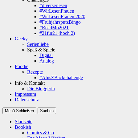
#diverserlesen
#WirLesenFrauen
#WirLesenFrauen 2020
#FrühjahrsputzBingo
#ReadMo2021
#21für21 (hoch 2)
Geeky
Serienliebe
Spaß & Spiele
Digital
Analog
Foodie
Rezepte
#AbisZBackchallenge
Info & Kontakt
Die Bloggerin
Impressum
Datenschutz
Menü
Schließen
Suchen
Startseite
Bookish
Comics & Co