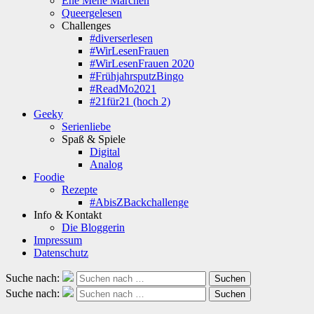
Ene Mene Märchen
Queergelesen
Challenges
#diverserlesen
#WirLesenFrauen
#WirLesenFrauen 2020
#FrühjahrsputzBingo
#ReadMo2021
#21für21 (hoch 2)
Geeky
Serienliebe
Spaß & Spiele
Digital
Analog
Foodie
Rezepte
#AbisZBackchallenge
Info & Kontakt
Die Bloggerin
Impressum
Datenschutz
Suche nach:
Suchen
Suche nach:
Suchen