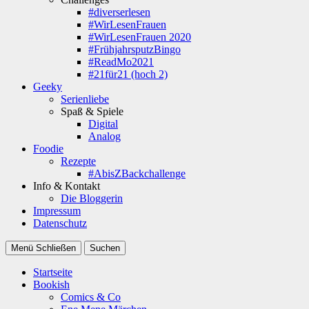
#diverserlesen
#WirLesenFrauen
#WirLesenFrauen 2020
#FrühjahrsputzBingo
#ReadMo2021
#21für21 (hoch 2)
Geeky
Serienliebe
Spaß & Spiele
Digital
Analog
Foodie
Rezepte
#AbisZBackchallenge
Info & Kontakt
Die Bloggerin
Impressum
Datenschutz
Menü
Schließen
Suchen
Startseite
Bookish
Comics & Co