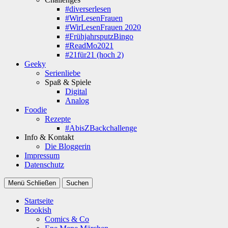
#diverserlesen
#WirLesenFrauen
#WirLesenFrauen 2020
#FrühjahrsputzBingo
#ReadMo2021
#21für21 (hoch 2)
Geeky
Serienliebe
Spaß & Spiele
Digital
Analog
Foodie
Rezepte
#AbisZBackchallenge
Info & Kontakt
Die Bloggerin
Impressum
Datenschutz
Menü
Schließen
Suchen
Startseite
Bookish
Comics & Co