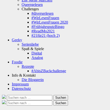
Ene Mene Märchen
Queergelesen
Challenges
#diverserlesen
#WirLesenFrauen
#WirLesenFrauen 2020
#FrühjahrsputzBingo
#ReadMo2021
#21für21 (hoch 2)
Geeky
Serienliebe
Spaß & Spiele
Digital
Analog
Foodie
Rezepte
#AbisZBackchallenge
Info & Kontakt
Die Bloggerin
Impressum
Datenschutz
Suche
Suchen
nach:
Suche
Suchen
nach: