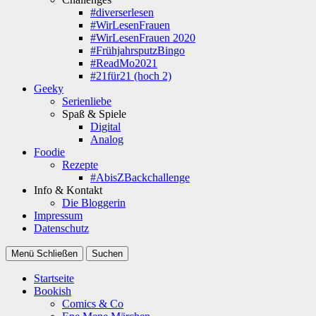
#diverserlesen
#WirLesenFrauen
#WirLesenFrauen 2020
#FrühjahrsputzBingo
#ReadMo2021
#21für21 (hoch 2)
Geeky
Serienliebe
Spaß & Spiele
Digital
Analog
Foodie
Rezepte
#AbisZBackchallenge
Info & Kontakt
Die Bloggerin
Impressum
Datenschutz
Menü
Schließen
Suchen
Startseite
Bookish
Comics & Co