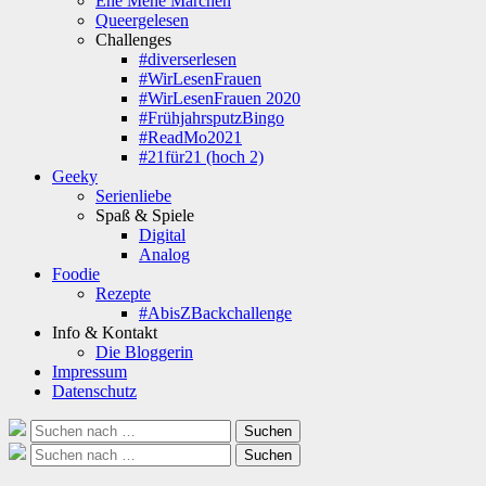
Ene Mene Märchen
Queergelesen
Challenges
#diverserlesen
#WirLesenFrauen
#WirLesenFrauen 2020
#FrühjahrsputzBingo
#ReadMo2021
#21für21 (hoch 2)
Geeky
Serienliebe
Spaß & Spiele
Digital
Analog
Foodie
Rezepte
#AbisZBackchallenge
Info & Kontakt
Die Bloggerin
Impressum
Datenschutz
Suche
Suchen
nach:
Suche
Suchen
nach: