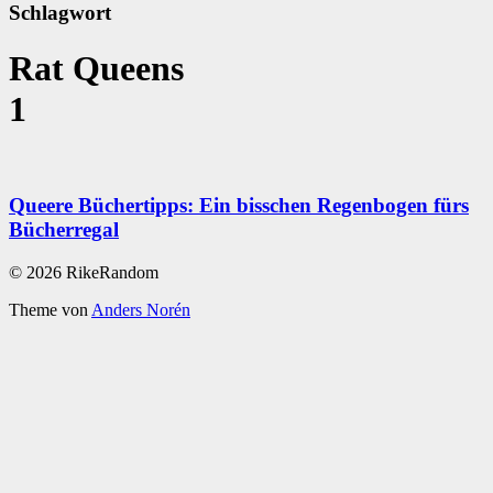
Schlagwort
Rat Queens
1
Queere Büchertipps: Ein bisschen Regenbogen fürs
Bücherregal
© 2026 RikeRandom
Theme von
Anders Norén
Scroll
Up