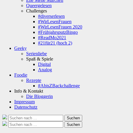
Ene Mene Märchen
Queergelesen
Challenges
#diverserlesen
#WirLesenFrauen
#WirLesenFrauen 2020
#FrühjahrsputzBingo
#ReadMo2021
#21für21 (hoch 2)
Geeky
Serienliebe
Spaß & Spiele
Digital
Analog
Foodie
Rezepte
#AbisZBackchallenge
Info & Kontakt
Die Bloggerin
Impressum
Datenschutz
Suche
Suchen
nach:
Suche
Suchen
nach: