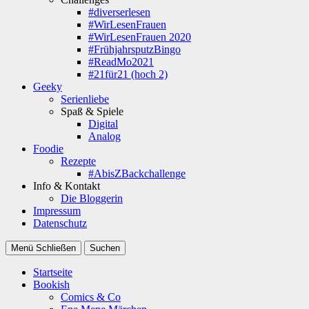
#diverserlesen
#WirLesenFrauen
#WirLesenFrauen 2020
#FrühjahrsputzBingo
#ReadMo2021
#21für21 (hoch 2)
Geeky
Serienliebe
Spaß & Spiele
Digital
Analog
Foodie
Rezepte
#AbisZBackchallenge
Info & Kontakt
Die Bloggerin
Impressum
Datenschutz
Menü
Schließen
Suchen
Startseite
Bookish
Comics & Co