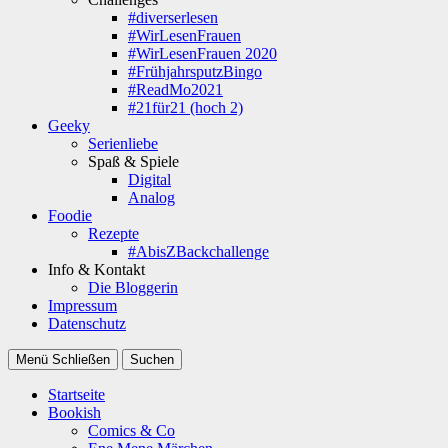
#diverserlesen
#WirLesenFrauen
#WirLesenFrauen 2020
#FrühjahrsputzBingo
#ReadMo2021
#21für21 (hoch 2)
Geeky
Serienliebe
Spaß & Spiele
Digital
Analog
Foodie
Rezepte
#AbisZBackchallenge
Info & Kontakt
Die Bloggerin
Impressum
Datenschutz
Menü
Schließen
Suchen
Startseite
Bookish
Comics & Co