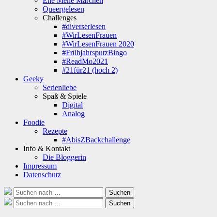
Ene Mene Märchen
Queergelesen
Challenges
#diverserlesen
#WirLesenFrauen
#WirLesenFrauen 2020
#FrühjahrsputzBingo
#ReadMo2021
#21für21 (hoch 2)
Geeky
Serienliebe
Spaß & Spiele
Digital
Analog
Foodie
Rezepte
#AbisZBackchallenge
Info & Kontakt
Die Bloggerin
Impressum
Datenschutz
Suche
Suchen
nach:
Suche
Suchen
nach: