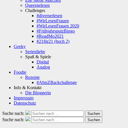
Ene Mene Märchen
Queergelesen
Challenges
#diverserlesen
#WirLesenFrauen
#WirLesenFrauen 2020
#FrühjahrsputzBingo
#ReadMo2021
#21für21 (hoch 2)
Geeky
Serienliebe
Spaß & Spiele
Digital
Analog
Foodie
Rezepte
#AbisZBackchallenge
Info & Kontakt
Die Bloggerin
Impressum
Datenschutz
Suche nach:
Suchen
Suche nach:
Suchen