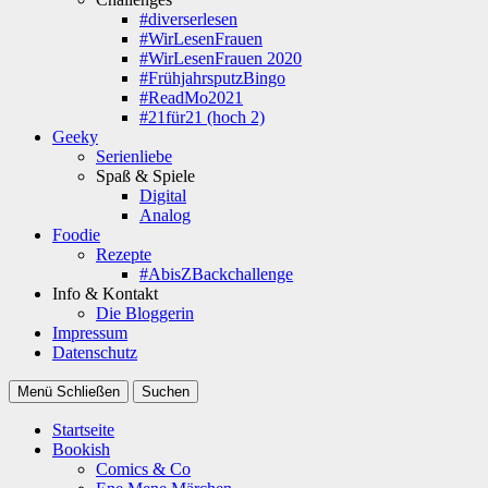
#diverserlesen
#WirLesenFrauen
#WirLesenFrauen 2020
#FrühjahrsputzBingo
#ReadMo2021
#21für21 (hoch 2)
Geeky
Serienliebe
Spaß & Spiele
Digital
Analog
Foodie
Rezepte
#AbisZBackchallenge
Info & Kontakt
Die Bloggerin
Impressum
Datenschutz
Menü
Schließen
Suchen
Startseite
Bookish
Comics & Co