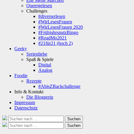
Ene Mene Märchen
Queergelesen
Challenges
#diverserlesen
#WirLesenFrauen
#WirLesenFrauen 2020
#FrühjahrsputzBingo
#ReadMo2021
#21für21 (hoch 2)
Geeky
Serienliebe
Spaß & Spiele
Digital
Analog
Foodie
Rezepte
#AbisZBackchallenge
Info & Kontakt
Die Bloggerin
Impressum
Datenschutz
Suche
Suchen
nach:
Suche
Suchen
nach: