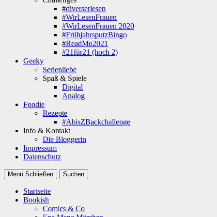
#diverserlesen
#WirLesenFrauen
#WirLesenFrauen 2020
#FrühjahrsputzBingo
#ReadMo2021
#21für21 (hoch 2)
Geeky
Serienliebe
Spaß & Spiele
Digital
Analog
Foodie
Rezepte
#AbisZBackchallenge
Info & Kontakt
Die Bloggerin
Impressum
Datenschutz
Menü
Schließen
Suchen
Startseite
Bookish
Comics & Co