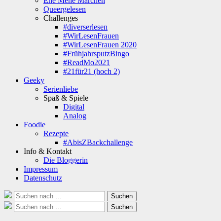
Ene Mene Märchen
Queergelesen
Challenges
#diverserlesen
#WirLesenFrauen
#WirLesenFrauen 2020
#FrühjahrsputzBingo
#ReadMo2021
#21für21 (hoch 2)
Geeky
Serienliebe
Spaß & Spiele
Digital
Analog
Foodie
Rezepte
#AbisZBackchallenge
Info & Kontakt
Die Bloggerin
Impressum
Datenschutz
Suche
Suchen
nach:
Suche
Suchen
nach: