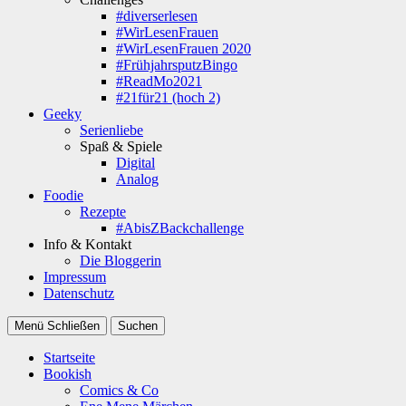
#diverserlesen
#WirLesenFrauen
#WirLesenFrauen 2020
#FrühjahrsputzBingo
#ReadMo2021
#21für21 (hoch 2)
Geeky
Serienliebe
Spaß & Spiele
Digital
Analog
Foodie
Rezepte
#AbisZBackchallenge
Info & Kontakt
Die Bloggerin
Impressum
Datenschutz
Menü
Schließen
Suchen
Startseite
Bookish
Comics & Co