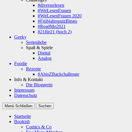
#diverserlesen
#WirLesenFrauen
#WirLesenFrauen 2020
#FrühjahrsputzBingo
#ReadMo2021
#21für21 (hoch 2)
Geeky
Serienliebe
Spaß & Spiele
Digital
Analog
Foodie
Rezepte
#AbisZBackchallenge
Info & Kontakt
Die Bloggerin
Impressum
Datenschutz
Menü
Schließen
Suchen
Startseite
Bookish
Comics & Co