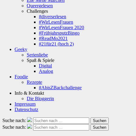
Ene Mene Märchen
Queergelesen
Challenges
#diverserlesen
#WirLesenFrauen
#WirLesenFrauen 2020
#FrühjahrsputzBingo
#ReadMo2021
#21für21 (hoch 2)
Geeky
Serienliebe
Spaß & Spiele
Digital
Analog
Foodie
Rezepte
#AbisZBackchallenge
Info & Kontakt
Die Bloggerin
Impressum
Datenschutz
Suche nach:
Suchen
Suche nach:
Suchen