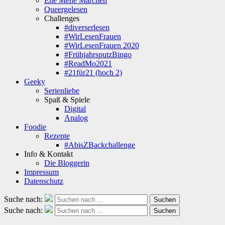
Ene Mene Märchen
Queergelesen
Challenges
#diverserlesen
#WirLesenFrauen
#WirLesenFrauen 2020
#FrühjahrsputzBingo
#ReadMo2021
#21für21 (hoch 2)
Geeky
Serienliebe
Spaß & Spiele
Digital
Analog
Foodie
Rezepte
#AbisZBackchallenge
Info & Kontakt
Die Bloggerin
Impressum
Datenschutz
Suche nach:
Suchen
Suche nach:
Suchen