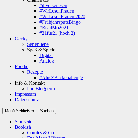
#diverserlesen
#WirLesenFrauen
#WirLesenFrauen 2020
#FrühjahrsputzBingo
#ReadMo2021
#21für21 (hoch 2)
Geeky
Serienliebe
Spaß & Spiele
Digital
Analog
Foodie
Rezepte
#AbisZBackchallenge
Info & Kontakt
Die Bloggerin
Impressum
Datenschutz
Menü
Schließen
Suchen
Startseite
Bookish
Comics & Co