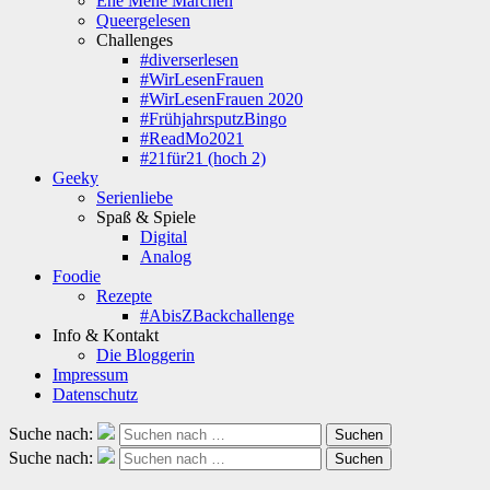
Ene Mene Märchen
Queergelesen
Challenges
#diverserlesen
#WirLesenFrauen
#WirLesenFrauen 2020
#FrühjahrsputzBingo
#ReadMo2021
#21für21 (hoch 2)
Geeky
Serienliebe
Spaß & Spiele
Digital
Analog
Foodie
Rezepte
#AbisZBackchallenge
Info & Kontakt
Die Bloggerin
Impressum
Datenschutz
Suche nach:
Suchen
Suche nach:
Suchen