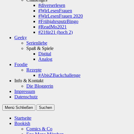
#diverserlesen
#WirLesenFrauen
#WirLesenFrauen 2020
#FrühjahrsputzBingo
#ReadMo2021
#21für21 (hoch 2)
Geeky
Serienliebe
Spaß & Spiele
Digital
Analog
Foodie
Rezepte
#AbisZBackchallenge
Info & Kontakt
Die Bloggerin
Impressum
Datenschutz
Menü
Schließen
Suchen
Startseite
Bookish
Comics & Co