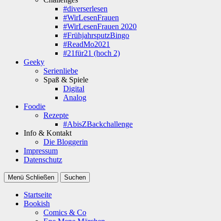
#diverserlesen
#WirLesenFrauen
#WirLesenFrauen 2020
#FrühjahrsputzBingo
#ReadMo2021
#21für21 (hoch 2)
Geeky
Serienliebe
Spaß & Spiele
Digital
Analog
Foodie
Rezepte
#AbisZBackchallenge
Info & Kontakt
Die Bloggerin
Impressum
Datenschutz
Menü
Schließen
Suchen
Startseite
Bookish
Comics & Co