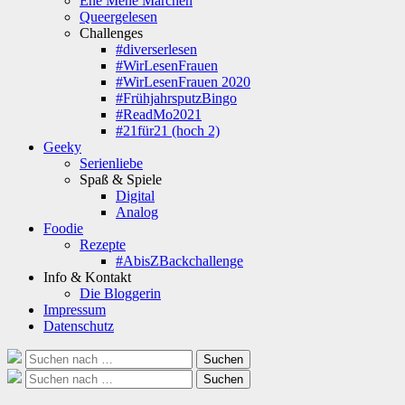
Ene Mene Märchen
Queergelesen
Challenges
#diverserlesen
#WirLesenFrauen
#WirLesenFrauen 2020
#FrühjahrsputzBingo
#ReadMo2021
#21für21 (hoch 2)
Geeky
Serienliebe
Spaß & Spiele
Digital
Analog
Foodie
Rezepte
#AbisZBackchallenge
Info & Kontakt
Die Bloggerin
Impressum
Datenschutz
Suche
Suchen
nach:
Suche
Suchen
nach: