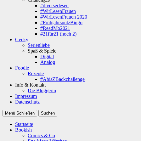
#diverserlesen
#WirLesenFrauen
#WirLesenFrauen 2020
#FrühjahrsputzBingo
#ReadMo2021
#21für21 (hoch 2)
Geeky
Serienliebe
Spaß & Spiele
Digital
Analog
Foodie
Rezepte
#AbisZBackchallenge
Info & Kontakt
Die Bloggerin
Impressum
Datenschutz
Menü
Schließen
Suchen
Startseite
Bookish
Comics & Co