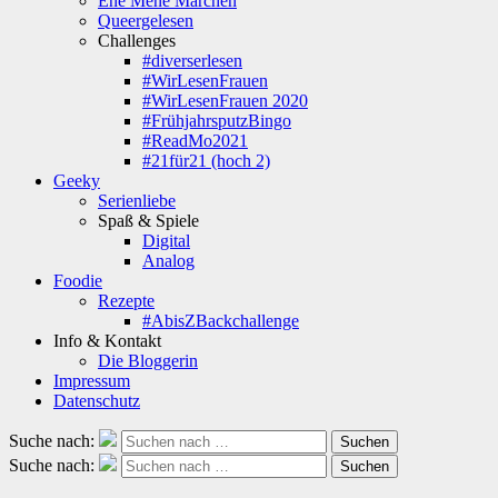
Ene Mene Märchen
Queergelesen
Challenges
#diverserlesen
#WirLesenFrauen
#WirLesenFrauen 2020
#FrühjahrsputzBingo
#ReadMo2021
#21für21 (hoch 2)
Geeky
Serienliebe
Spaß & Spiele
Digital
Analog
Foodie
Rezepte
#AbisZBackchallenge
Info & Kontakt
Die Bloggerin
Impressum
Datenschutz
Suche nach:
Suchen
Suche nach:
Suchen