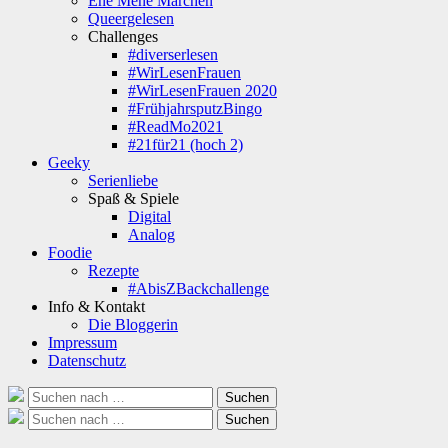
Ene Mene Märchen
Queergelesen
Challenges
#diverserlesen
#WirLesenFrauen
#WirLesenFrauen 2020
#FrühjahrsputzBingo
#ReadMo2021
#21für21 (hoch 2)
Geeky
Serienliebe
Spaß & Spiele
Digital
Analog
Foodie
Rezepte
#AbisZBackchallenge
Info & Kontakt
Die Bloggerin
Impressum
Datenschutz
Suche
Suchen
nach:
Suche
Suchen
nach: