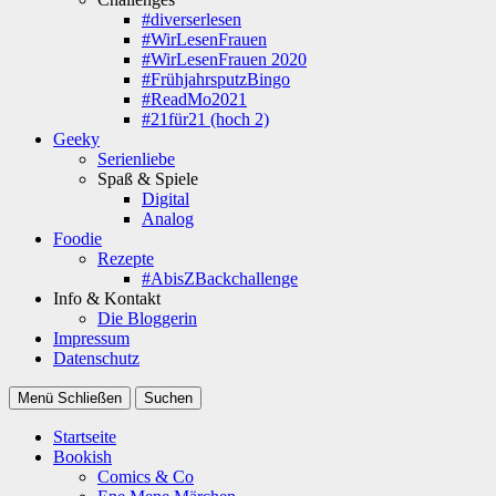
#diverserlesen
#WirLesenFrauen
#WirLesenFrauen 2020
#FrühjahrsputzBingo
#ReadMo2021
#21für21 (hoch 2)
Geeky
Serienliebe
Spaß & Spiele
Digital
Analog
Foodie
Rezepte
#AbisZBackchallenge
Info & Kontakt
Die Bloggerin
Impressum
Datenschutz
Menü
Schließen
Suchen
Startseite
Bookish
Comics & Co