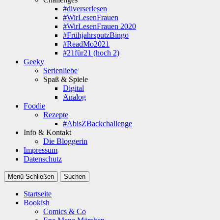
#diverserlesen
#WirLesenFrauen
#WirLesenFrauen 2020
#FrühjahrsputzBingo
#ReadMo2021
#21für21 (hoch 2)
Geeky
Serienliebe
Spaß & Spiele
Digital
Analog
Foodie
Rezepte
#AbisZBackchallenge
Info & Kontakt
Die Bloggerin
Impressum
Datenschutz
Menü
Schließen
Suchen
Startseite
Bookish
Comics & Co