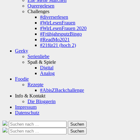
Ene Mene Märchen
Queergelesen
Challenges
#diverserlesen
#WirLesenFrauen
#WirLesenFrauen 2020
#FrühjahrsputzBingo
#ReadMo2021
#21für21 (hoch 2)
Geeky
Serienliebe
Spaß & Spiele
Digital
Analog
Foodie
Rezepte
#AbisZBackchallenge
Info & Kontakt
Die Bloggerin
Impressum
Datenschutz
Suche
Suchen
nach:
Suche
Suchen
nach: