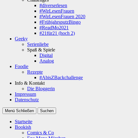
#diverserlesen
#WirLesenFrauen
#WirLesenFrauen 2020
#FrühjahrsputzBingo
#ReadMo2021
#21für21 (hoch 2)
Geeky
Serienliebe
Spaß & Spiele
Digital
Analog
Foodie
Rezepte
#AbisZBackchallenge
Info & Kontakt
Die Bloggerin
Impressum
Datenschutz
Menü
Schließen
Suchen
Startseite
Bookish
Comics & Co