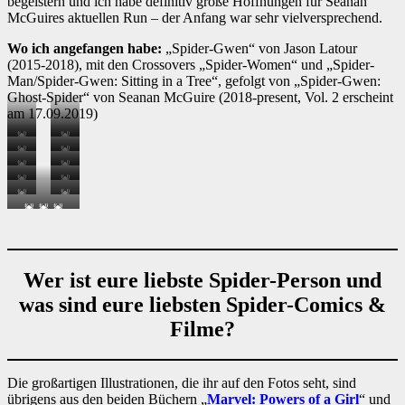
begeistern und ich habe definitiv große Hoffnungen für Seanan
McGuires aktuellen Run – der Anfang war sehr vielversprechend.
Wo ich angefangen habe:
„Spider-Gwen“ von Jason Latour
(2015-2018), mit den Crossovers „Spider-Women“ und „Spider-
Man/Spider-Gwen: Sitting in a Tree“, gefolgt von „Spider-Gwen:
Ghost-Spider“ von Seanan McGuire (2018-present, Vol. 2 erscheint
am 17.09.2019)
🕷
🕷
🕷
🕷
🕷
🕷
🕷
🕷
🕷
🕷
🕷
🕷
🕷
🕷
🕷
🕷
🕷
🕷
🕷
🕷
🕷
🕷
🕷
🕷
🕷
🕷 🕷 🕷
🕷
🕷
🕷
🕷
🕷
🕷 🕷
🕷
🕷
🕷
🕷
🕷
🕷
Wer ist eure liebste Spider-Person und
was sind eure liebsten Spider-Comics &
Filme?
Die großartigen Illustrationen, die ihr auf den Fotos seht, sind
übrigens aus den beiden Büchern „
Marvel: Powers of a Girl
“ und