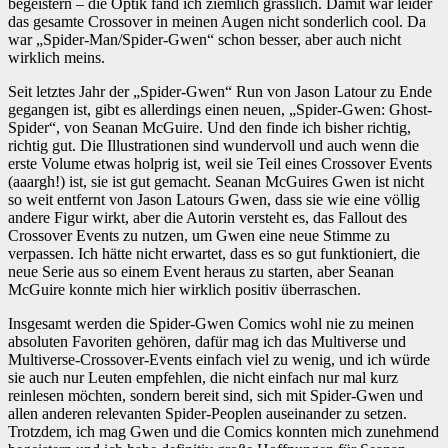
begeistern – die Optik fand ich ziemlich grässlich. Damit war leider
das gesamte Crossover in meinen Augen nicht sonderlich cool. Da
war „Spider-Man/Spider-Gwen“ schon besser, aber auch nicht
wirklich meins.
Seit letztes Jahr der „Spider-Gwen“ Run von Jason Latour zu Ende
gegangen ist, gibt es allerdings einen neuen, „Spider-Gwen: Ghost-
Spider“, von Seanan McGuire. Und den finde ich bisher richtig,
richtig gut. Die Illustrationen sind wundervoll und auch wenn die
erste Volume etwas holprig ist, weil sie Teil eines Crossover Events
(aaargh!) ist, sie ist gut gemacht. Seanan McGuires Gwen ist nicht
so weit entfernt von Jason Latours Gwen, dass sie wie eine völlig
andere Figur wirkt, aber die Autorin versteht es, das Fallout des
Crossover Events zu nutzen, um Gwen eine neue Stimme zu
verpassen. Ich hätte nicht erwartet, dass es so gut funktioniert, die
neue Serie aus so einem Event heraus zu starten, aber Seanan
McGuire konnte mich hier wirklich positiv überraschen.
Insgesamt werden die Spider-Gwen Comics wohl nie zu meinen
absoluten Favoriten gehören, dafür mag ich das Multiverse und
Multiverse-Crossover-Events einfach viel zu wenig, und ich würde
sie auch nur Leuten empfehlen, die nicht einfach nur mal kurz
reinlesen möchten, sondern bereit sind, sich mit Spider-Gwen und
allen anderen relevanten Spider-Peoplen auseinander zu setzen.
Trotzdem, ich mag Gwen und die Comics konnten mich zunehmend