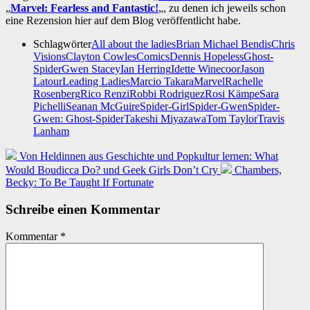
„
Marvel: Fearless and Fantastic!
„, zu denen ich jeweils schon
eine Rezension hier auf dem Blog veröffentlicht habe.
Schlagwörter
All about the ladies
Brian Michael Bendis
Chris
Visions
Clayton Cowles
Comics
Dennis Hopeless
Ghost-
Spider
Gwen Stacey
Ian Herring
Idette Winecoor
Jason
Latour
Leading Ladies
Marcio Takara
Marvel
Rachelle
Rosenberg
Rico Renzi
Robbi Rodriguez
Rosi Kämpe
Sara
Pichelli
Seanan McGuire
Spider-Girl
Spider-Gwen
Spider-
Gwen: Ghost-Spider
Takeshi Miyazawa
Tom Taylor
Travis
Lanham
Von Heldinnen aus Geschichte und Popkultur lernen: What
Would Boudicca Do? und Geek Girls Don’t Cry
Chambers,
Becky: To Be Taught If Fortunate
Schreibe einen Kommentar
Kommentar
*