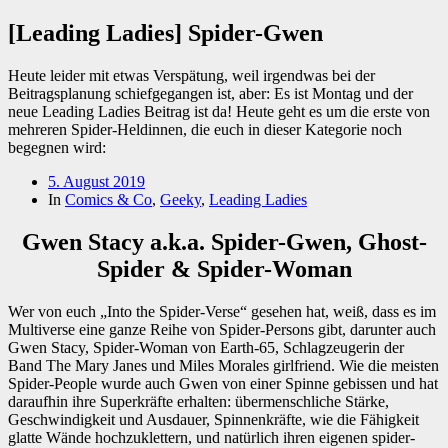
[Leading Ladies] Spider-Gwen
Heute leider mit etwas Verspätung, weil irgendwas bei der
Beitragsplanung schiefgegangen ist, aber: Es ist Montag und der
neue Leading Ladies Beitrag ist da! Heute geht es um die erste von
mehreren Spider-Heldinnen, die euch in dieser Kategorie noch
begegnen wird:
Beitragsdatum
5. August 2019
In
Comics & Co
,
Geeky
,
Leading Ladies
Gwen Stacy a.k.a. Spider-Gwen, Ghost-
Spider & Spider-Woman
Wer von euch „Into the Spider-Verse“ gesehen hat, weiß, dass es im
Multiverse eine ganze Reihe von Spider-Persons gibt, darunter auch
Gwen Stacy, Spider-Woman von Earth-65, Schlagzeugerin der
Band The Mary Janes und Miles Morales girlfriend. Wie die meisten
Spider-People wurde auch Gwen von einer Spinne gebissen und hat
daraufhin ihre Superkräfte erhalten: übermenschliche Stärke,
Geschwindigkeit und Ausdauer, Spinnenkräfte, wie die Fähigkeit
glatte Wände hochzuklettern, und natürlich ihren eigenen spider-