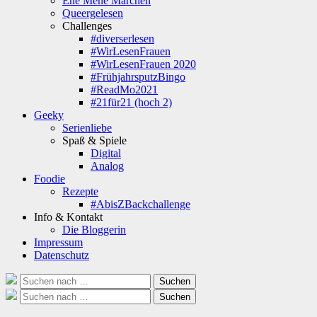
Ene Mene Märchen
Queergelesen
Challenges
#diverserlesen
#WirLesenFrauen
#WirLesenFrauen 2020
#FrühjahrsputzBingo
#ReadMo2021
#21für21 (hoch 2)
Geeky
Serienliebe
Spaß & Spiele
Digital
Analog
Foodie
Rezepte
#AbisZBackchallenge
Info & Kontakt
Die Bloggerin
Impressum
Datenschutz
Suche
Suchen
nach:
Suche
Suchen
nach: