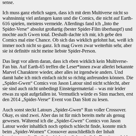
sense.
Ich muss ganz ehrlich sagen, dass ich mit dem Multiverse nicht so
wahnsinnig viel anfangen kann und die Comics, die nicht auf Earth-
616 spielen, meistens vermeide. Allerdings fand ich „Into the
Spider-Verse“ absolut großartig (bester Spider-Film überhaupt!) und
mochte auch Gwen total. Deshalb dachte ich mir, ich gebe den
Comics mal eine Chance. Ob sich das wirklich gelohnt hat, weiß ich
immer noch nicht so ganz. Ich mag Gwen zwar weiterhin sehr, aber
sie ist definitiv nicht meine liebste Spider-Person.
Das liegt vor allem daran, dass ich eben wirklich kein Multiverse-
Fan bin. Auf Earth-65 treffen die Leser*innen zwar allerlei bekannte
Marvel Charaktere wieder, aber alles ist irgendwie anders. Und
damit habe ich mich einfach nicht so richtig anfreunden können. Die
„Spider-Gwen“ Comics von Jason Latour sind nicht schlecht, aber
sie sind auch nicht unbedingt Einsteigermaterial – was mir leider
etwas zu spät aufgefallen ist. Vermutlich würde es Sinn machen, erst
den 2014 „Spider-Verse“ Event von Dan Slott zu lesen.
Auch sonst steckt Latours „Spider-Gwen“ Run voller Crossover.
Okay, es sind zwei. Aber das ist für mich bereits mehr als genug
gewesen. Während ich die „Spider-Gwen“ Comics von Jason
Latour weder inhaltlich noch optisch schlecht finde, konnte mich
beim „Spider-Women“ Crossover ausschließlich der Inhalt