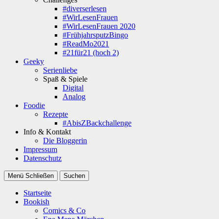
#diverserlesen
#WirLesenFrauen
#WirLesenFrauen 2020
#FrühjahrsputzBingo
#ReadMo2021
#21für21 (hoch 2)
Geeky
Serienliebe
Spaß & Spiele
Digital
Analog
Foodie
Rezepte
#AbisZBackchallenge
Info & Kontakt
Die Bloggerin
Impressum
Datenschutz
Menü
Schließen
Suchen
Startseite
Bookish
Comics & Co