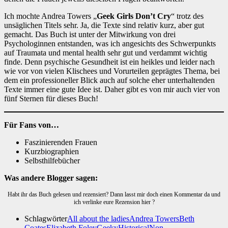
Ich mochte Andrea Towers „
Geek Girls Don’t Cry
“ trotz des
unsäglichen Titels sehr. Ja, die Texte sind relativ kurz, aber gut
gemacht. Das Buch ist unter der Mitwirkung von drei
Psychologinnen entstanden, was ich angesichts des Schwerpunkts
auf Traumata und mental health sehr gut und verdammt wichtig
finde. Denn psychische Gesundheit ist ein heikles und leider nach
wie vor von vielen Klischees und Vorurteilen geprägtes Thema, bei
dem ein professioneller Blick auch auf solche eher unterhaltenden
Texte immer eine gute Idee ist. Daher gibt es von mir auch vier von
fünf Sternen für dieses Buch!
Für Fans von…
Faszinierenden Frauen
Kurzbiographien
Selbsthilfebücher
Was andere Blogger sagen:
Habt ihr das Buch gelesen und rezensiert? Dann lasst mir doch einen Kommentar da und
ich verlinke eure Rezension hier ?
Schlagwörter
All about the ladies
Andrea Towers
Beth
Coates
Elizabeth Foley
Geeky
Historical
Non-