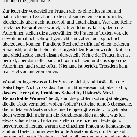
ich noch nie gehört hatte.
Zur jeder der vorgestellten Frauen gibt es eine Illustration und
natürlich einen Text. Die Texte sind zum einen sehr informativ,
gleichzeitig aber auch humorvoll und unterhaltsam. Wer eine Reihe
trockener Biografien erwartet, ist hier definitiv falsch, denn die
Autorinnen stellen die ausgewählten 50 Frauen in Texten vor, die
sowohl inhaltlich sehr gut gemacht sind, aber auch sprachlich
überzeugen können. Fundierte Recherche trifft auf einen lockeren
Sprachstil, und die Leben der dargestellten Frauen werden kritisch
und gleichzeitig unterhaltsam dargestellt. Keine der Frauen hier ist
perfekt, aber das sollen sie auch gar nicht sein und das sagen die
Autorinnen auch ganz offen. Niemand ist perfekt. Trotzdem kann
man viel von anderen lernen.
Was allerdings etwas auf der Strecke bleibt, sind tatsächlich die
Ratschläge. Nicht, dass das Buch nicht interessant ist, aber dafür,
dass es „
Everyday Problems Solved by History’s Most
Remarkable Women
“ heißt, sind die problem solving strategies,
die die Texte vermitteln wollen (sollen?) oft eine reine Nebensache,
die im letzten Absatz noch schnell eingefügt werden. Es geht also
doch wesentlich mehr um die Kurzbiographien an sich, was ich
etwas schade fand. Trotzdem stellen die einzelnen Texte ganz
hervorragend heraus, warum die einzelnen Frauen so herausragend
sind und bieten immer wieder gute Ansatzpunkte, um Dinge auf
unseren Alltag zu übertragen. Daher gibt es von mir trotzdem vier