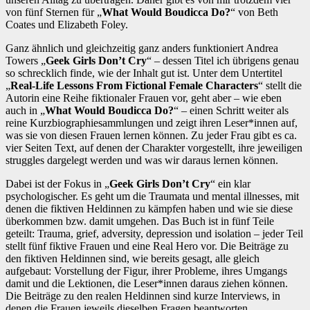
von fünf Sternen für „
What Would Boudicca Do?
“ von Beth
Coates und Elizabeth Foley.
Ganz ähnlich und gleichzeitig ganz anders funktioniert Andrea
Towers „
Geek Girls Don’t Cry
“ – dessen Titel ich übrigens genau
so schrecklich finde, wie der Inhalt gut ist. Unter dem Untertitel
„
Real-Life Lessons From Fictional Female Characters
“ stellt die
Autorin eine Reihe fiktionaler Frauen vor, geht aber – wie eben
auch in „
What Would Boudicca Do?
“ – einen Schritt weiter als
reine Kurzbiographiesammlungen und zeigt ihren Leser*innen auf,
was sie von diesen Frauen lernen können. Zu jeder Frau gibt es ca.
vier Seiten Text, auf denen der Charakter vorgestellt, ihre jeweiligen
struggles dargelegt werden und was wir daraus lernen können.
Dabei ist der Fokus in „
Geek Girls Don’t Cry
“ ein klar
psychologischer. Es geht um die Traumata und mental illnesses, mit
denen die fiktiven Heldinnen zu kämpfen haben und wie sie diese
überkommen bzw. damit umgehen. Das Buch ist in fünf Teile
geteilt: Trauma, grief, adversity, depression und isolation – jeder Teil
stellt fünf fiktive Frauen und eine Real Hero vor. Die Beiträge zu
den fiktiven Heldinnen sind, wie bereits gesagt, alle gleich
aufgebaut: Vorstellung der Figur, ihrer Probleme, ihres Umgangs
damit und die Lektionen, die Leser*innen daraus ziehen können.
Die Beiträge zu den realen Heldinnen sind kurze Interviews, in
denen die Frauen jeweils dieselben Fragen beantworten.