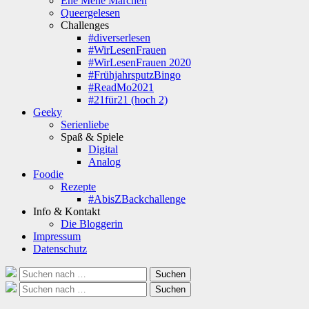
Ene Mene Märchen
Queergelesen
Challenges
#diverserlesen
#WirLesenFrauen
#WirLesenFrauen 2020
#FrühjahrsputzBingo
#ReadMo2021
#21für21 (hoch 2)
Geeky
Serienliebe
Spaß & Spiele
Digital
Analog
Foodie
Rezepte
#AbisZBackchallenge
Info & Kontakt
Die Bloggerin
Impressum
Datenschutz
Suche
Suchen
nach:
Suche
Suchen
nach: