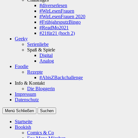
#diverserlesen
#WirLesenFrauen
#WirLesenFrauen 2020
#FrühjahrsputzBingo
#ReadMo2021
#21für21 (hoch 2)
Geeky
Serienliebe
Spaß & Spiele
Digital
Analog
Foodie
Rezepte
#AbisZBackchallenge
Info & Kontakt
Die Bloggerin
Impressum
Datenschutz
Menü
Schließen
Suchen
Startseite
Bookish
Comics & Co