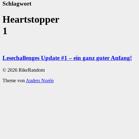
Schlagwort
Heartstopper
1
Lesechallenges Update #1 – ein ganz guter Anfang!
© 2026 RikeRandom
Theme von
Anders Norén
Scroll
Up