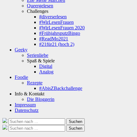
Ene Mene Märchen
Queergelesen
Challenges
#diverserlesen
#WirLesenFrauen
#WirLesenFrauen 2020
#FrühjahrsputzBingo
#ReadMo2021
#21für21 (hoch 2)
Geeky
Serienliebe
Spaß & Spiele
Digital
Analog
Foodie
Rezepte
#AbisZBackchallenge
Info & Kontakt
Die Bloggerin
Impressum
Datenschutz
Suche
Suchen
nach:
Suche
Suchen
nach: