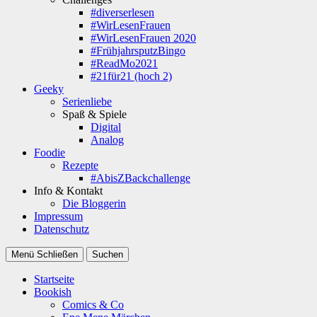
#diverserlesen
#WirLesenFrauen
#WirLesenFrauen 2020
#FrühjahrsputzBingo
#ReadMo2021
#21für21 (hoch 2)
Geeky
Serienliebe
Spaß & Spiele
Digital
Analog
Foodie
Rezepte
#AbisZBackchallenge
Info & Kontakt
Die Bloggerin
Impressum
Datenschutz
Menü
Schließen
Suchen
Startseite
Bookish
Comics & Co