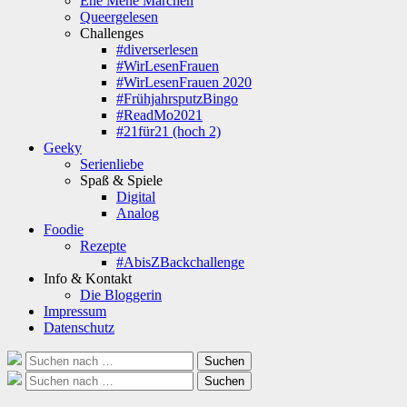
Ene Mene Märchen
Queergelesen
Challenges
#diverserlesen
#WirLesenFrauen
#WirLesenFrauen 2020
#FrühjahrsputzBingo
#ReadMo2021
#21für21 (hoch 2)
Geeky
Serienliebe
Spaß & Spiele
Digital
Analog
Foodie
Rezepte
#AbisZBackchallenge
Info & Kontakt
Die Bloggerin
Impressum
Datenschutz
Suche
Suchen
nach:
Suche
Suchen
nach: