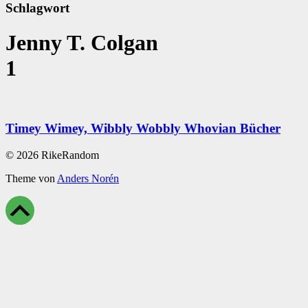
Schlagwort
Jenny T. Colgan
1
Timey Wimey, Wibbly Wobbly Whovian Bücher
© 2026 RikeRandom
Theme von
Anders Norén
Scroll
Up