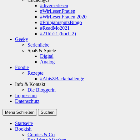
#diverserlesen
#WirLesenFrauen
#WirLesenFrauen 2020
#FrühjahrsputzBingo
#ReadMo2021
#21für21 (hoch 2)
Geeky
Serienliebe
Spaß & Spiele
Digital
Analog
Foodie
Rezepte
#AbisZBackchallenge
Info & Kontakt
Die Bloggerin
Impressum
Datenschutz
Menü
Schließen
Suchen
Startseite
Bookish
Comics & Co