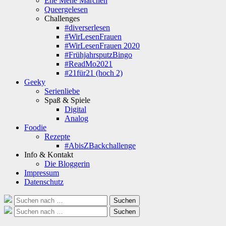
Ene Mene Märchen
Queergelesen
Challenges
#diverserlesen
#WirLesenFrauen
#WirLesenFrauen 2020
#FrühjahrsputzBingo
#ReadMo2021
#21für21 (hoch 2)
Geeky
Serienliebe
Spaß & Spiele
Digital
Analog
Foodie
Rezepte
#AbisZBackchallenge
Info & Kontakt
Die Bloggerin
Impressum
Datenschutz
Suche
Suchen
nach:
Suche
Suchen
nach: