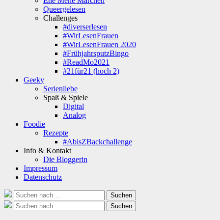
Ene Mene Märchen
Queergelesen
Challenges
#diverserlesen
#WirLesenFrauen
#WirLesenFrauen 2020
#FrühjahrsputzBingo
#ReadMo2021
#21für21 (hoch 2)
Geeky
Serienliebe
Spaß & Spiele
Digital
Analog
Foodie
Rezepte
#AbisZBackchallenge
Info & Kontakt
Die Bloggerin
Impressum
Datenschutz
Suche
Suchen
nach:
Suche
Suchen
nach: