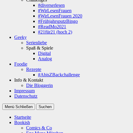
#diverserlesen
#WirLesenFrauen
#WirLesenFrauen 2020
#FrühjahrsputzBingo
#ReadMo2021
#21für21 (hoch 2)
Geeky
Serienliebe
Spaß & Spiele
Digital
Analog
Foodie
Rezepte
#AbisZBackchallenge
Info & Kontakt
Die Bloggerin
Impressum
Datenschutz
Menü
Schließen
Suchen
Startseite
Bookish
Comics & Co