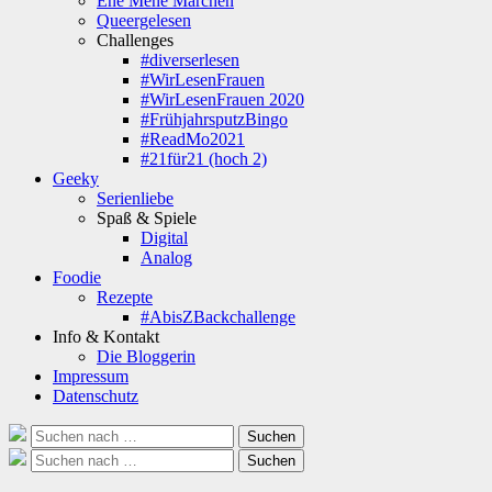
Ene Mene Märchen
Queergelesen
Challenges
#diverserlesen
#WirLesenFrauen
#WirLesenFrauen 2020
#FrühjahrsputzBingo
#ReadMo2021
#21für21 (hoch 2)
Geeky
Serienliebe
Spaß & Spiele
Digital
Analog
Foodie
Rezepte
#AbisZBackchallenge
Info & Kontakt
Die Bloggerin
Impressum
Datenschutz
Suche
Suchen
nach:
Suche
Suchen
nach: