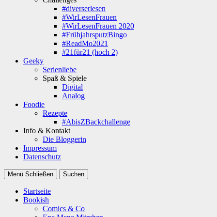
#diverserlesen
#WirLesenFrauen
#WirLesenFrauen 2020
#FrühjahrsputzBingo
#ReadMo2021
#21für21 (hoch 2)
Geeky
Serienliebe
Spaß & Spiele
Digital
Analog
Foodie
Rezepte
#AbisZBackchallenge
Info & Kontakt
Die Bloggerin
Impressum
Datenschutz
Menü
Schließen
Suchen
Startseite
Bookish
Comics & Co