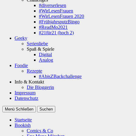
#diverserlesen
#WirLesenFrauen
#WirLesenFrauen 2020
#FrühjahrsputzBingo
#ReadMo2021
#21für21 (hoch 2)
Geeky
Serienliebe
Spaß & Spiele
Digital
Analog
Foodie
Rezepte
#AbisZBackchallenge
Info & Kontakt
Die Bloggerin
Impressum
Datenschutz
Menü
Schließen
Suchen
Startseite
Bookish
Comics & Co