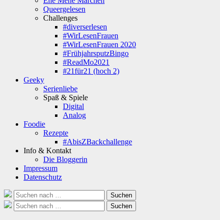
Ene Mene Märchen
Queergelesen
Challenges
#diverserlesen
#WirLesenFrauen
#WirLesenFrauen 2020
#FrühjahrsputzBingo
#ReadMo2021
#21für21 (hoch 2)
Geeky
Serienliebe
Spaß & Spiele
Digital
Analog
Foodie
Rezepte
#AbisZBackchallenge
Info & Kontakt
Die Bloggerin
Impressum
Datenschutz
Suche
Suchen
nach:
Suche
Suchen
nach: