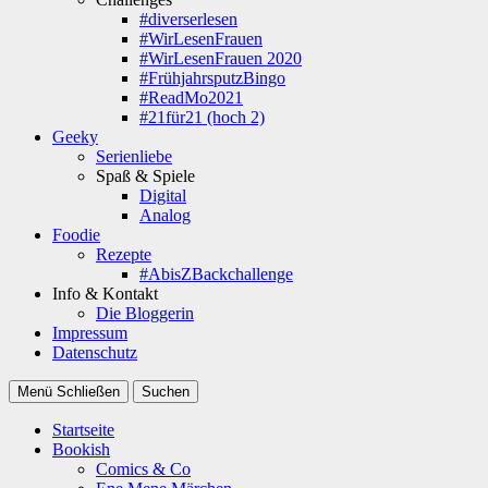
#diverserlesen
#WirLesenFrauen
#WirLesenFrauen 2020
#FrühjahrsputzBingo
#ReadMo2021
#21für21 (hoch 2)
Geeky
Serienliebe
Spaß & Spiele
Digital
Analog
Foodie
Rezepte
#AbisZBackchallenge
Info & Kontakt
Die Bloggerin
Impressum
Datenschutz
Menü
Schließen
Suchen
Startseite
Bookish
Comics & Co