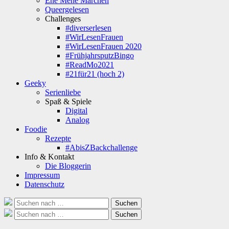
Ene Mene Märchen
Queergelesen
Challenges
#diverserlesen
#WirLesenFrauen
#WirLesenFrauen 2020
#FrühjahrsputzBingo
#ReadMo2021
#21für21 (hoch 2)
Geeky
Serienliebe
Spaß & Spiele
Digital
Analog
Foodie
Rezepte
#AbisZBackchallenge
Info & Kontakt
Die Bloggerin
Impressum
Datenschutz
Suche
Suchen
nach:
Suche
Suchen
nach: