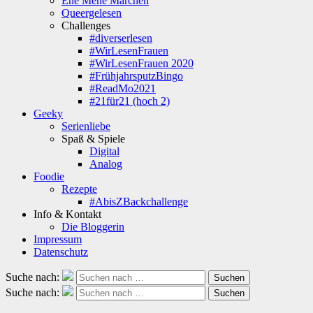
Ene Mene Märchen
Queergelesen
Challenges
#diverserlesen
#WirLesenFrauen
#WirLesenFrauen 2020
#FrühjahrsputzBingo
#ReadMo2021
#21für21 (hoch 2)
Geeky
Serienliebe
Spaß & Spiele
Digital
Analog
Foodie
Rezepte
#AbisZBackchallenge
Info & Kontakt
Die Bloggerin
Impressum
Datenschutz
Suche nach:
Suchen
Suche nach:
Suchen