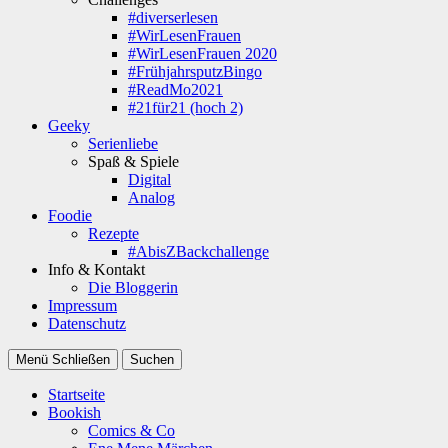
#diverserlesen
#WirLesenFrauen
#WirLesenFrauen 2020
#FrühjahrsputzBingo
#ReadMo2021
#21für21 (hoch 2)
Geeky
Serienliebe
Spaß & Spiele
Digital
Analog
Foodie
Rezepte
#AbisZBackchallenge
Info & Kontakt
Die Bloggerin
Impressum
Datenschutz
Menü
Schließen
Suchen
Startseite
Bookish
Comics & Co