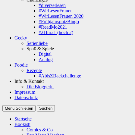
#diverserlesen
#WirLesenFrauen
#WirLesenFrauen 2020
#FrühjahrsputzBingo
#ReadMo2021
#21für21 (hoch 2)
Geeky
Serienliebe
Spaß & Spiele
Digital
Analog
Foodie
Rezepte
#AbisZBackchallenge
Info & Kontakt
Die Bloggerin
Impressum
Datenschutz
Menü
Schließen
Suchen
Startseite
Bookish
Comics & Co