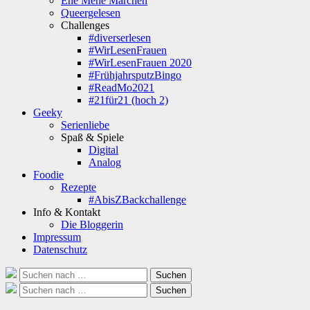
Ene Mene Märchen
Queergelesen
Challenges
#diverserlesen
#WirLesenFrauen
#WirLesenFrauen 2020
#FrühjahrsputzBingo
#ReadMo2021
#21für21 (hoch 2)
Geeky
Serienliebe
Spaß & Spiele
Digital
Analog
Foodie
Rezepte
#AbisZBackchallenge
Info & Kontakt
Die Bloggerin
Impressum
Datenschutz
Suche
Suchen
nach:
Suche
Suchen
nach: