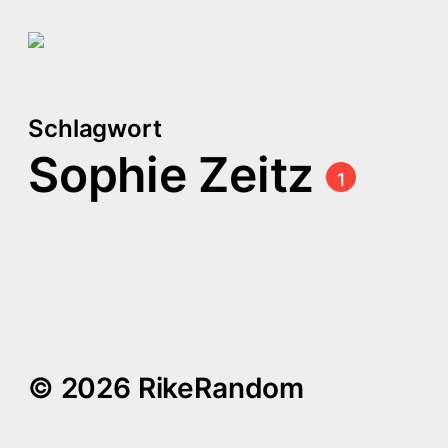
Schlagwort
Sophie Zeitz
1
Feministische Essays:
The Future is Female und
Bad Feminist
© 2026 RikeRandom