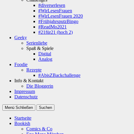
#diverserlesen
#WirLesenFrauen
#WirLesenFrauen 2020
#FrühjahrsputzBingo
#ReadMo2021
#21für21 (hoch 2)
Geeky
Serienliebe
Spaß & Spiele
Digital
Analog
Foodie
Rezepte
#AbisZBackchallenge
Info & Kontakt
Die Bloggerin
Impressum
Datenschutz
Menü
Schließen
Suchen
Startseite
Bookish
Comics & Co