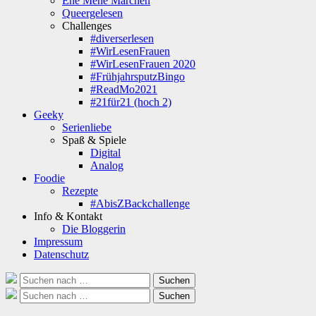
Ene Mene Märchen
Queergelesen
Challenges
#diverserlesen
#WirLesenFrauen
#WirLesenFrauen 2020
#FrühjahrsputzBingo
#ReadMo2021
#21für21 (hoch 2)
Geeky
Serienliebe
Spaß & Spiele
Digital
Analog
Foodie
Rezepte
#AbisZBackchallenge
Info & Kontakt
Die Bloggerin
Impressum
Datenschutz
Suche
Suchen
nach:
Suche
Suchen
nach: