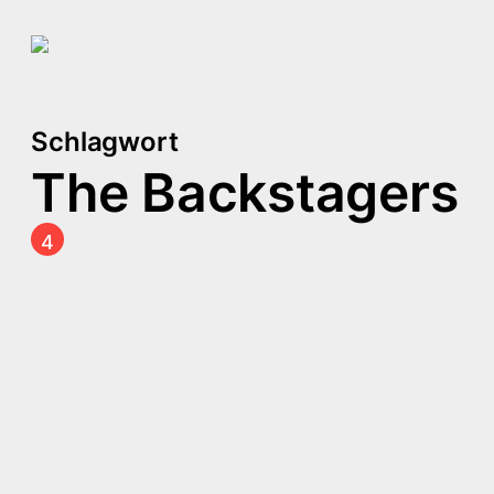
Schlagwort
The Backstagers
4
The Barnes & Noble SFF
Book Bingo
Comics, die ich 2019
lesen möchte