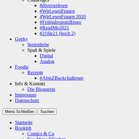
#diverserlesen
#WirLesenFrauen
#WirLesenFrauen 2020
#FrühjahrsputzBingo
#ReadMo2021
#21für21 (hoch 2)
Geeky
Serienliebe
Spaß & Spiele
Digital
Analog
Foodie
Rezepte
#AbisZBackchallenge
Info & Kontakt
Die Bloggerin
Impressum
Datenschutz
Menü
Schließen
Suchen
Startseite
Bookish
Comics & Co