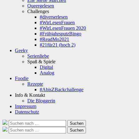
Ene Mene Märchen
Queergelesen
Challenges
#diverserlesen
#WirLesenFrauen
#WirLesenFrauen 2020
#FrühjahrsputzBingo
#ReadMo2021
#21für21 (hoch 2)
Geeky
Serienliebe
Spaß & Spiele
Digital
Analog
Foodie
Rezepte
#AbisZBackchallenge
Info & Kontakt
Die Bloggerin
Impressum
Datenschutz
Suche
Suchen
nach:
Suche
Suchen
nach: