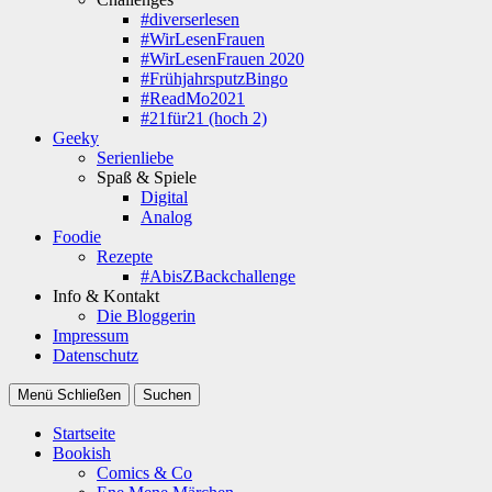
#diverserlesen
#WirLesenFrauen
#WirLesenFrauen 2020
#FrühjahrsputzBingo
#ReadMo2021
#21für21 (hoch 2)
Geeky
Serienliebe
Spaß & Spiele
Digital
Analog
Foodie
Rezepte
#AbisZBackchallenge
Info & Kontakt
Die Bloggerin
Impressum
Datenschutz
Menü
Schließen
Suchen
Startseite
Bookish
Comics & Co