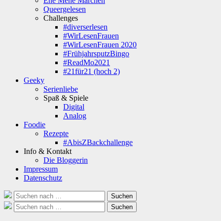
Ene Mene Märchen
Queergelesen
Challenges
#diverserlesen
#WirLesenFrauen
#WirLesenFrauen 2020
#FrühjahrsputzBingo
#ReadMo2021
#21für21 (hoch 2)
Geeky
Serienliebe
Spaß & Spiele
Digital
Analog
Foodie
Rezepte
#AbisZBackchallenge
Info & Kontakt
Die Bloggerin
Impressum
Datenschutz
Suche
Suchen
nach:
Suche
Suchen
nach: