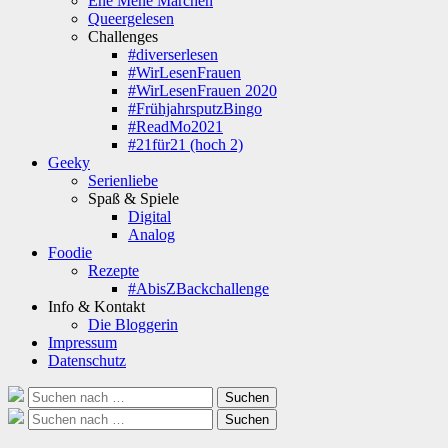
Ene Mene Märchen
Queergelesen
Challenges
#diverserlesen
#WirLesenFrauen
#WirLesenFrauen 2020
#FrühjahrsputzBingo
#ReadMo2021
#21für21 (hoch 2)
Geeky
Serienliebe
Spaß & Spiele
Digital
Analog
Foodie
Rezepte
#AbisZBackchallenge
Info & Kontakt
Die Bloggerin
Impressum
Datenschutz
Suche
Suchen
nach:
Suche
Suchen
nach: