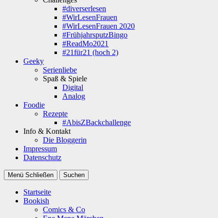
#diverserlesen
#WirLesenFrauen
#WirLesenFrauen 2020
#FrühjahrsputzBingo
#ReadMo2021
#21für21 (hoch 2)
Geeky
Serienliebe
Spaß & Spiele
Digital
Analog
Foodie
Rezepte
#AbisZBackchallenge
Info & Kontakt
Die Bloggerin
Impressum
Datenschutz
Menü
Schließen
Suchen
Startseite
Bookish
Comics & Co