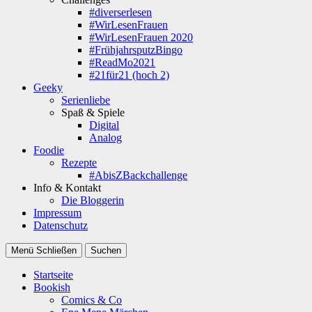
#diverserlesen
#WirLesenFrauen
#WirLesenFrauen 2020
#FrühjahrsputzBingo
#ReadMo2021
#21für21 (hoch 2)
Geeky
Serienliebe
Spaß & Spiele
Digital
Analog
Foodie
Rezepte
#AbisZBackchallenge
Info & Kontakt
Die Bloggerin
Impressum
Datenschutz
Menü
Schließen
Suchen
Startseite
Bookish
Comics & Co