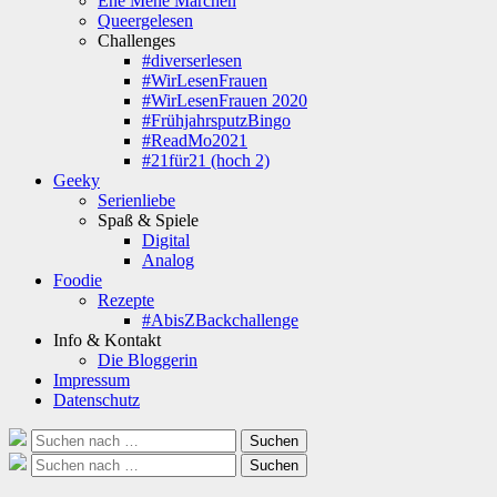
Ene Mene Märchen
Queergelesen
Challenges
#diverserlesen
#WirLesenFrauen
#WirLesenFrauen 2020
#FrühjahrsputzBingo
#ReadMo2021
#21für21 (hoch 2)
Geeky
Serienliebe
Spaß & Spiele
Digital
Analog
Foodie
Rezepte
#AbisZBackchallenge
Info & Kontakt
Die Bloggerin
Impressum
Datenschutz
Suche
Suchen
nach:
Suche
Suchen
nach: