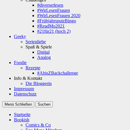
#diverserlesen
#WirLesenFrauen
#WirLesenFrauen 2020
#FrühjahrsputzBingo
#ReadMo2021
#21für21 (hoch 2)
Geeky
Serienliebe
Spaß & Spiele
Digital
Analog
Foodie
Rezepte
#AbisZBackchallenge
Info & Kontakt
Die Bloggerin
Impressum
Datenschutz
Menü
Schließen
Suchen
Startseite
Bookish
Comics & Co