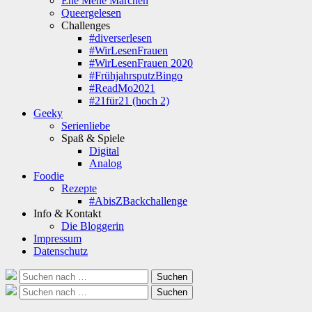
Ene Mene Märchen
Queergelesen
Challenges
#diverserlesen
#WirLesenFrauen
#WirLesenFrauen 2020
#FrühjahrsputzBingo
#ReadMo2021
#21für21 (hoch 2)
Geeky
Serienliebe
Spaß & Spiele
Digital
Analog
Foodie
Rezepte
#AbisZBackchallenge
Info & Kontakt
Die Bloggerin
Impressum
Datenschutz
Suche
Suchen
nach:
Suche
Suchen
nach: