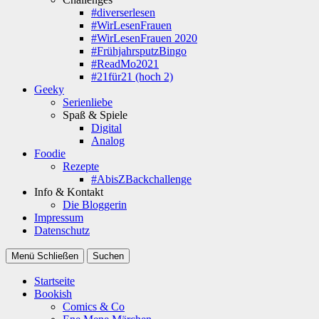
#diverserlesen
#WirLesenFrauen
#WirLesenFrauen 2020
#FrühjahrsputzBingo
#ReadMo2021
#21für21 (hoch 2)
Geeky
Serienliebe
Spaß & Spiele
Digital
Analog
Foodie
Rezepte
#AbisZBackchallenge
Info & Kontakt
Die Bloggerin
Impressum
Datenschutz
Menü
Schließen
Suchen
Startseite
Bookish
Comics & Co