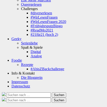
Ene Mene Märchen
Queergelesen
Challenges
#diverserlesen
#WirLesenFrauen
#WirLesenFrauen 2020
#FrühjahrsputzBingo
#ReadMo2021
#21für21 (hoch 2)
Geeky
Serienliebe
Spaß & Spiele
Digital
Analog
Foodie
Rezepte
#AbisZBackchallenge
Info & Kontakt
Die Bloggerin
Impressum
Datenschutz
Suche
Suchen
nach:
Suche
Suchen
nach: