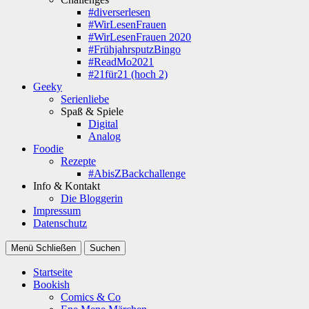
#diverserlesen
#WirLesenFrauen
#WirLesenFrauen 2020
#FrühjahrsputzBingo
#ReadMo2021
#21für21 (hoch 2)
Geeky
Serienliebe
Spaß & Spiele
Digital
Analog
Foodie
Rezepte
#AbisZBackchallenge
Info & Kontakt
Die Bloggerin
Impressum
Datenschutz
Menü
Schließen
Suchen
Startseite
Bookish
Comics & Co