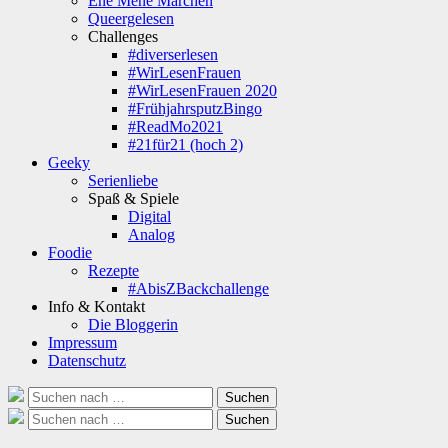
Ene Mene Märchen
Queergelesen
Challenges
#diverserlesen
#WirLesenFrauen
#WirLesenFrauen 2020
#FrühjahrsputzBingo
#ReadMo2021
#21für21 (hoch 2)
Geeky
Serienliebe
Spaß & Spiele
Digital
Analog
Foodie
Rezepte
#AbisZBackchallenge
Info & Kontakt
Die Bloggerin
Impressum
Datenschutz
Suche
Suchen
nach:
Suche
Suchen
nach: