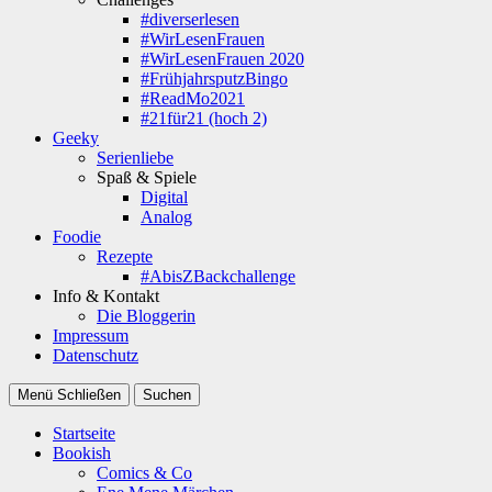
#diverserlesen
#WirLesenFrauen
#WirLesenFrauen 2020
#FrühjahrsputzBingo
#ReadMo2021
#21für21 (hoch 2)
Geeky
Serienliebe
Spaß & Spiele
Digital
Analog
Foodie
Rezepte
#AbisZBackchallenge
Info & Kontakt
Die Bloggerin
Impressum
Datenschutz
Menü
Schließen
Suchen
Startseite
Bookish
Comics & Co