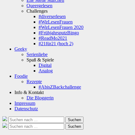
Ene Mene Märchen
Queergelesen
Challenges
#diverserlesen
#WirLesenFrauen
#WirLesenFrauen 2020
#FrühjahrsputzBingo
#ReadMo2021
#21für21 (hoch 2)
Geeky
Serienliebe
Spaß & Spiele
Digital
Analog
Foodie
Rezepte
#AbisZBackchallenge
Info & Kontakt
Die Bloggerin
Impressum
Datenschutz
Suche
Suchen
nach:
Suche
Suchen
nach: