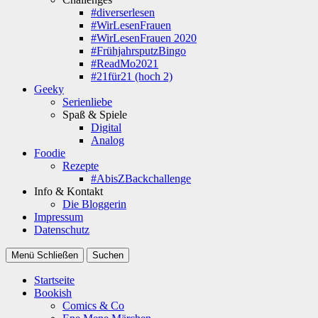
#diverserlesen
#WirLesenFrauen
#WirLesenFrauen 2020
#FrühjahrsputzBingo
#ReadMo2021
#21für21 (hoch 2)
Geeky
Serienliebe
Spaß & Spiele
Digital
Analog
Foodie
Rezepte
#AbisZBackchallenge
Info & Kontakt
Die Bloggerin
Impressum
Datenschutz
Menü
Schließen
Suchen
Startseite
Bookish
Comics & Co