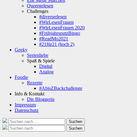
Ene Mene Märchen
Queergelesen
Challenges
#diverserlesen
#WirLesenFrauen
#WirLesenFrauen 2020
#FrühjahrsputzBingo
#ReadMo2021
#21für21 (hoch 2)
Geeky
Serienliebe
Spaß & Spiele
Digital
Analog
Foodie
Rezepte
#AbisZBackchallenge
Info & Kontakt
Die Bloggerin
Impressum
Datenschutz
Suche
Suchen
nach:
Suche
Suchen
nach: