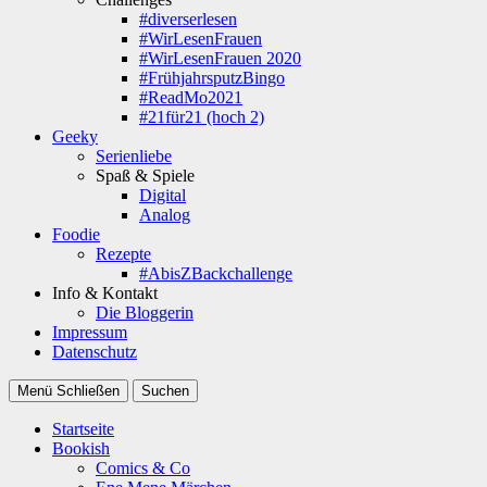
#diverserlesen
#WirLesenFrauen
#WirLesenFrauen 2020
#FrühjahrsputzBingo
#ReadMo2021
#21für21 (hoch 2)
Geeky
Serienliebe
Spaß & Spiele
Digital
Analog
Foodie
Rezepte
#AbisZBackchallenge
Info & Kontakt
Die Bloggerin
Impressum
Datenschutz
Menü
Schließen
Suchen
Startseite
Bookish
Comics & Co