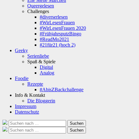
Ene Mene Märchen
Queergelesen
Challenges
#diverserlesen
#WirLesenFrauen
#WirLesenFrauen 2020
#FrühjahrsputzBingo
#ReadMo2021
#21für21 (hoch 2)
Geeky
Serienliebe
Spaß & Spiele
Digital
Analog
Foodie
Rezepte
#AbisZBackchallenge
Info & Kontakt
Die Bloggerin
Impressum
Datenschutz
Suche
Suchen
nach:
Suche
Suchen
nach: