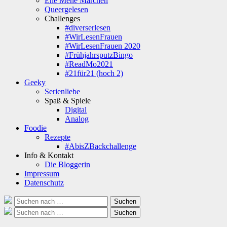
Ene Mene Märchen
Queergelesen
Challenges
#diverserlesen
#WirLesenFrauen
#WirLesenFrauen 2020
#FrühjahrsputzBingo
#ReadMo2021
#21für21 (hoch 2)
Geeky
Serienliebe
Spaß & Spiele
Digital
Analog
Foodie
Rezepte
#AbisZBackchallenge
Info & Kontakt
Die Bloggerin
Impressum
Datenschutz
Suche
Suchen
nach:
Suche
Suchen
nach: