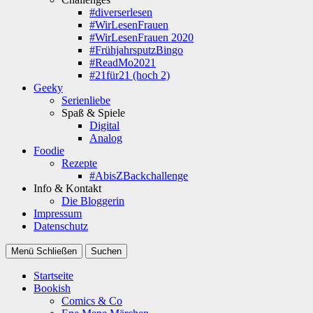
#diverserlesen
#WirLesenFrauen
#WirLesenFrauen 2020
#FrühjahrsputzBingo
#ReadMo2021
#21für21 (hoch 2)
Geeky
Serienliebe
Spaß & Spiele
Digital
Analog
Foodie
Rezepte
#AbisZBackchallenge
Info & Kontakt
Die Bloggerin
Impressum
Datenschutz
Menü
Schließen
Suchen
Startseite
Bookish
Comics & Co