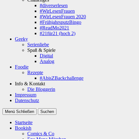
#diverserlesen
#WirLesenFrauen
#WirLesenFrauen 2020
#FrühjahrsputzBingo
#ReadMo2021
#21für21 (hoch 2)
Geeky
Serienliebe
Spaß & Spiele
Digital
Analog
Foodie
Rezepte
#AbisZBackchallenge
Info & Kontakt
Die Bloggerin
Impressum
Datenschutz
Menü
Schließen
Suchen
Startseite
Bookish
Comics & Co