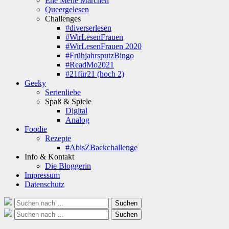
Ene Mene Märchen
Queergelesen
Challenges
#diverserlesen
#WirLesenFrauen
#WirLesenFrauen 2020
#FrühjahrsputzBingo
#ReadMo2021
#21für21 (hoch 2)
Geeky
Serienliebe
Spaß & Spiele
Digital
Analog
Foodie
Rezepte
#AbisZBackchallenge
Info & Kontakt
Die Bloggerin
Impressum
Datenschutz
Suche
Suchen
nach:
Suche
Suchen
nach: