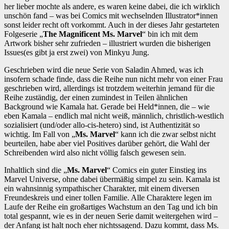
her lieber mochte als andere, es waren keine dabei, die ich wirklich
unschön fand – was bei Comics mit wechselnden Illustrator*innen
sonst leider recht oft vorkommt. Auch in der dieses Jahr gestarteten
Folgeserie „
The Magnificent Ms. Marvel
“ bin ich mit dem
Artwork bisher sehr zufrieden – illustriert wurden die bisherigen
Issues(es gibt ja erst zwei) von Minkyu Jung.
Geschrieben wird die neue Serie von Saladin Ahmed, was ich
insofern schade finde, dass die Reihe nun nicht mehr von einer Frau
geschrieben wird, allerdings ist trotzdem weiterhin jemand für die
Reihe zuständig, der einen zumindest in Teilen ähnlichen
Background wie Kamala hat. Gerade bei Held*innen, die – wie
eben Kamala – endlich mal nicht weiß, männlich, christlich-westlich
sozialisiert (und/oder allo-cis-hetero) sind, ist Authentizität so
wichtig. Im Fall von „
Ms. Marvel
“ kann ich die zwar selbst nicht
beurteilen, habe aber viel Positives darüber gehört, die Wahl der
Schreibenden wird also nicht völlig falsch gewesen sein.
Inhaltlich sind die „
Ms. Marvel
“ Comics ein guter Einstieg ins
Marvel Universe, ohne dabei übermäßig simpel zu sein. Kamala ist
ein wahnsinnig sympathischer Charakter, mit einem diversen
Freundeskreis und einer tollen Familie. Alle Charaktere legen im
Laufe der Reihe ein großartiges Wachstum an den Tag und ich bin
total gespannt, wie es in der neuen Serie damit weitergehen wird –
der Anfang ist halt noch eher nichtssagend. Dazu kommt, dass Ms.