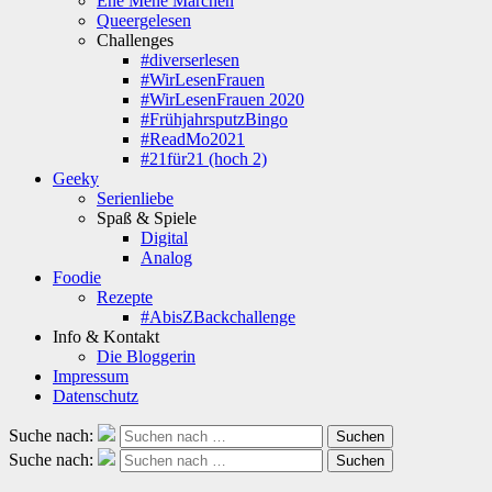
Ene Mene Märchen
Queergelesen
Challenges
#diverserlesen
#WirLesenFrauen
#WirLesenFrauen 2020
#FrühjahrsputzBingo
#ReadMo2021
#21für21 (hoch 2)
Geeky
Serienliebe
Spaß & Spiele
Digital
Analog
Foodie
Rezepte
#AbisZBackchallenge
Info & Kontakt
Die Bloggerin
Impressum
Datenschutz
Suche nach:
Suchen
Suche nach:
Suchen