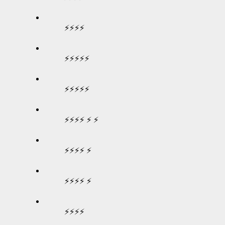
⚡⚡⚡⚡
⚡⚡⚡⚡⚡
⚡⚡⚡⚡⚡
⚡⚡⚡⚡ ⚡ ⚡
⚡⚡⚡⚡ ⚡
⚡⚡⚡⚡ ⚡
⚡⚡⚡⚡