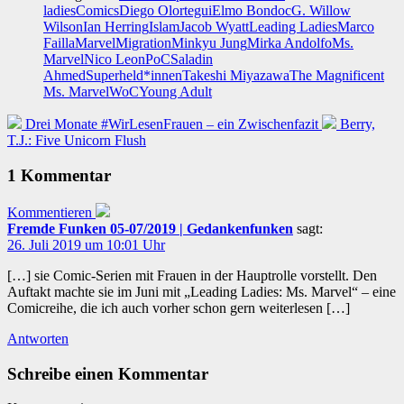
ladies
Comics
Diego Olortegui
Elmo Bondoc
G. Willow
Wilson
Ian Herring
Islam
Jacob Wyatt
Leading Ladies
Marco
Failla
Marvel
Migration
Minkyu Jung
Mirka Andolfo
Ms.
Marvel
Nico Leon
PoC
Saladin
Ahmed
Superheld*innen
Takeshi Miyazawa
The Magnificent
Ms. Marvel
WoC
Young Adult
Drei Monate #WirLesenFrauen – ein Zwischenfazit
Berry,
T.J.: Five Unicorn Flush
1 Kommentar
Kommentieren
Fremde Funken 05-07/2019 | Gedankenfunken
sagt:
26. Juli 2019 um 10:01 Uhr
[…] sie Comic-Serien mit Frauen in der Hauptrolle vorstellt. Den
Auftakt machte sie im Juni mit „Leading Ladies: Ms. Marvel“ – eine
Comicreihe, die ich auch vorher schon gern weiterlesen […]
Antworten
Schreibe einen Kommentar