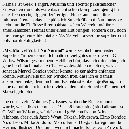
Kamala ist Geek, Fangirl, Muslima und Tochter pakistanischer
Einwanderer und als wäre das nicht schon kompliziert genug für
eine Teenagerin, triggert der Terrigen Nebel auch noch ihre
Inhuman Gene, sodass sie plötzlich Superkräfte hat. Nun muss sie
nicht nur die Einflüsse ihrer pakistanischen Wurzeln und ihrer
amerikanischen Heimat unter einen Hut bringen, sondern dazu noch
ihre neue geheime Identität als Ms.Marvel – awesome superhero mit
polymorph Fähigkeiten!
„
Ms. Marvel Vol. 1 No Normal
“ war tatsächlich mein erster
Superheld*innen Comic. Ich hatte so viel gutes über die von G.
Willow Wilson geschriebene Heldin gehört, dass ich mir dachte, ich
gebe ihr einfach mal eine Chance – obwohl ich mit dem, was ich
sonst an Marvel Comics vorher kannte, so gar nichts anfangen
konnte. Mittlerweile bin ich wirklich froh, dass ich es damals
ausprobiert habe, denn nicht nur Kamala ist einfach großartig, ich
habe daraufhin auch noch so viele andere tolle Superheld*innen bei
Marvel gefunden.
Die ersten zehn Volumes (57 Issues, wobei die Reihe rebootet
wurde, weshalb es theoretisch 19 + 38 Issues sind) sind allesamt von
G. Willow Wilson geschrieben und größtenteils von Adrian
Alphona, aber auch Jacob Wyatt, Takeshi Miyazawa, Elmo Bondoc,
Nico Leon, Mirka Andolfo, Marco Failla, Diego Olortegui und Ian
Herring illustriert. Und auch wenn ich mache Issues vom Artwork