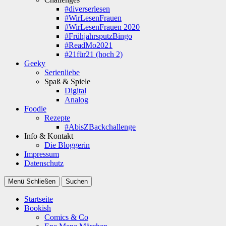
#diverserlesen
#WirLesenFrauen
#WirLesenFrauen 2020
#FrühjahrsputzBingo
#ReadMo2021
#21für21 (hoch 2)
Geeky
Serienliebe
Spaß & Spiele
Digital
Analog
Foodie
Rezepte
#AbisZBackchallenge
Info & Kontakt
Die Bloggerin
Impressum
Datenschutz
Menü
Schließen
Suchen
Startseite
Bookish
Comics & Co